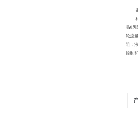
品
0
风
轮流
阻；
控制