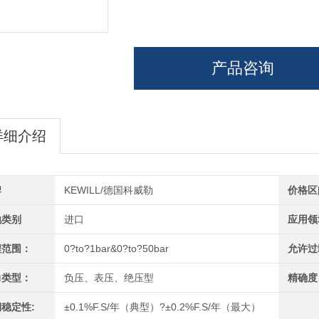
产品咨询
详细介绍
牌
KEWILL/德国科威勒
价格区
地类别
进口
应用领
程范围：
0?to?1bar&0?to?50bar
允许过
力类型：
负压、表压、绝压型
精确度
稳定性:
±0.1%F.S/年（典型）?±0.2%F.S/年（最大）