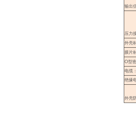
输出
压力
外壳
膜片
O
型
电缆
绝缘
外壳