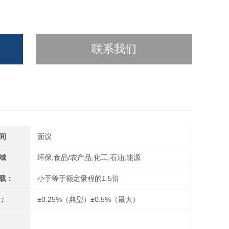
联系我们
间
面议
域
环保,食品/农产品,化工,石油,能源
载：
小于等于额定量程的1.5倍
：
±0.25%（典型）±0.5%（最大）