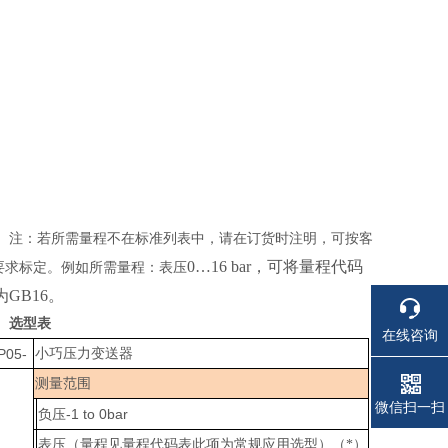
注：若所需量程不在标准列表中，请在订货时注明，可按客
0…16 bar，可将量程代码
要求标定。例如所需量程：表压
为GB16。
选型表
在线咨询
P05-
小巧压力变送器
测量范围
微信扫一扫
-1 to 0bar
负压
表压（量程见量程代码表此项为常规应用选型）（
*）