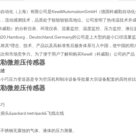
自动化（上海）有限公司是KewillAutomationGmbH（德国科威
系，流动感测技术，品质处于较较较较高地位。公司发明了热传温技术并成
l（科威勒）的分析仪表、环境仪表、流量监控、温度监控、压力监控、液位
rkt20,Hamburg，Deutschland,Germany的公司是上大型的超
将其*理念、技术、产品以及高标准售后服务体系引入中国，使中国的用户在
次和市场竞争力。为了便于用户了解和购买Kewill（科威勒）公司的产
威勒微差压传感器
描述
5
小巧压力变送器是专为空压机和制冷设备等批量大宗设备配套的高性价
威勒微差压传感器
小巧
曼插头
飞线出线
&packard metripack&
不锈钢无腐蚀的气体、液体的压力测量。
L