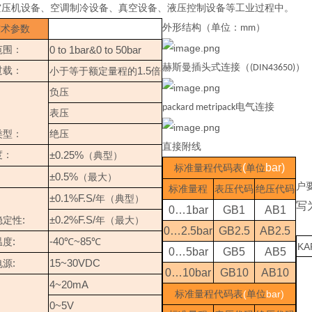
空压机设备、空调制冷设备、真空设备、液压控制设备等工业过程中。
外形结构（单位：
）
mm
技术参数
0 to 1bar&0 to 50bar
范围：
赫斯曼插头式连接（
）
(DIN43650)
1.5
过载：
小于等于额定量程的
倍
负压
电气连接
packard metripack
表压
类型：
绝压
直接附线
±0.25%
度：
（典型）
(
bar)
标准量程代码表
单位
±0.5%
（最大）
户
标准量程
表压代码
绝压代码
±0.1%F.S/
年（典型）
写
0…1bar
GB1
AB1
:
±0.2%F.S/
稳定性
年（最大）
0…2.5bar
GB2.5
AB2.5
:
-40
~85
温度
℃
℃
KA
0…5bar
GB5
AB5
:
15~30VDC
电源
0…10bar
GB10
AB10
4~20mA
(
bar)
标准量程代码表
单位
0~5V