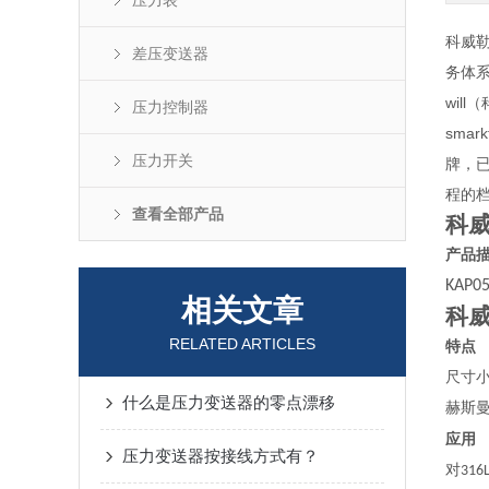
压力表
科威勒
差压变送器
务体
wil
压力控制器
sma
压力开关
牌，已
程的档
查看全部产品
科
产品
KAP0
相关文章
科
RELATED ARTICLES
特点
尺寸
什么是压力变送器的零点漂移
赫斯
应用
压力变送器按接线方式有？
对
316