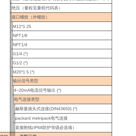
绝压（量程见量程代码表）
接口螺纹（外螺纹）
M12*1.25
NPT1/8
NPT1/4
G1/4 (*)
G1/2 (*)
M20*1.5 (*)
输出信号类型
4~20mA
(*)
电流信号输出
电气连接类型
(DIN43650) (*)
赫斯曼插头式连接
packard metripack
电气连接
IP68
直接附线
(
防护等级必选项）