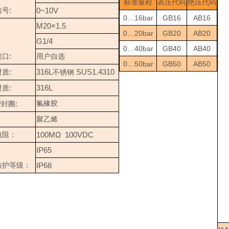
标准量程
表压代码
绝压代码
:
0~10V
信号
0…16bar
GB16
AB16
M20×1.5
0…20bar
GB20
AB20
G1/4
0…40bar
GB40
AB40
:
接口
用户自选
0…50bar
GB50
AB50
:
316L
SUS1.4310
材质
不锈钢
:
316L
材质
:
氟橡胶
密封圈
：
聚乙烯
100MΩ 100VDC
电阻：
IP65
IP68
防护等级：