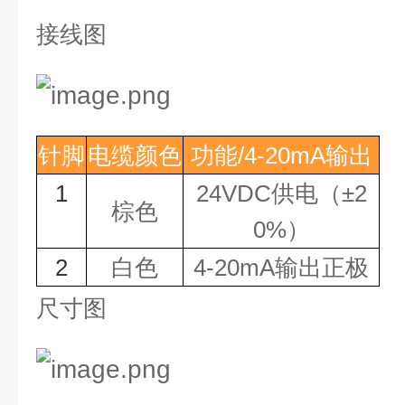
接线图
针脚
电缆颜色
功能
/4-20mA
输出
1
24VDC
供电（
±2
棕色
0%
）
2
白色
4-20mA
输出正极
尺寸图