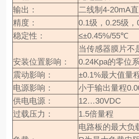
输出：
二线制
4-20mA
直
精度：
0.1
级，
0.25
级，
稳定性：
≤
±0.45%/55
℃
当传感器膜片不
安装位置影响：
0.24Kpa
的零位
震动影响：
±0.1%
最大值量
电源影响：
小于输出量程
0.0
供电电源：
12…30VDC
过载压力：
1.5
倍量程
电路板的最大负