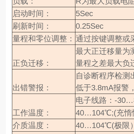
负载：
R
为最大负载电
启动时间：
5Sec
刷新时间：
0.25Sec
量程和零位调整：
通过按键调整或
最大正迁移量为
正负迁移：
量程之差最大负
自诊断程序检测
出错警报：
低于
3.8mA
报警
电子线路：
-30…
工作温度：
40…104
℃
;(
充惰
介质温度：
40…104
℃
(
极限