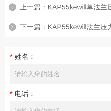
队伍
，
坚持“以人为本；公司随着
上一篇：
KAP55kewill单法
多年积累、不断追求创新、超越自
下一篇：
KAP55kewill法兰
已成为技术过硬、科学管理化企业
品，优惠的价格，优良积极参与市
友，新老客户诚信合作。
*
姓名：
*
电话：