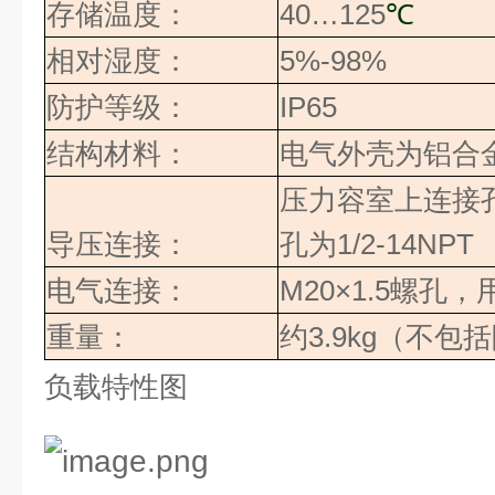
存储温度：
40…125
℃
相对湿度：
5%-98%
防护等级：
IP65
结构材料：
电气外壳为铝合
压力容室上连接
导压连接：
孔为
1/2-14NPT
电气连接：
M20×1.5
螺孔，
重量：
约
3.9kg
（不包括
负载特性图