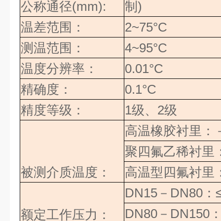
公称通径
(mm):
制
)
温差范围：
2~75°C
测温范围：
4~95°C
温度分辨率：
0.01°C
精确度：
0.1°C
精度等级：
1
级、
2
级
高温橡胶衬里：
聚四氟乙稀衬里
被测介质温度：
高温型四氟衬里
DN15
－
DN80
：
DN80
－
DN150
：
额定工作压力：