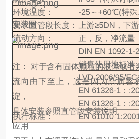
环境温度：
-25
～
+60
℃(特
安装图
要求直管段长度：
上游
≥
5DN
，下游
流动方向：
正，反，净流量
DIN EN 1092-1-
销售使用地标准
注：
对于含有固体颗粒的液体或者
LVD 2006/95/E
流向由下至上，这是因为杂质容
EN 61326-1
：
:2
淀，
EN 61326-1
：
:2
具体安装参照直管段安装说明
执行标准：
EN 61010-1:200
应用