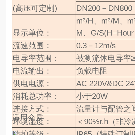
(高压可定制)
DN200
－
DN800
m³/H
、
m³/M
、
m
显示单位：
M
、
G/S(H=Hour
流速范围：
0.3
－
12m/s
电导率范围：
被测流体电导率
电流输出：
负载电阻
供电电源：
AC 220V&DC 24
消耗总功率：
小于
20W
连接方式：
流量计与配管之
适用介质
环境湿度：
＜
90%r.h
（
非冷
防护等级：
IP65
（特殊订制
I