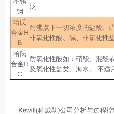
不锈
泛。
钢
哈氏
耐沸点下一切浓度的盐酸、
合金H
非氧化性酸、碱、非氯化性盐
B
哈氏
耐氧化性酸如：硝酸、混酸
合金
H
及氧化性盐类、海水。 不适
C
Kewill(科威勒)公司分析与过