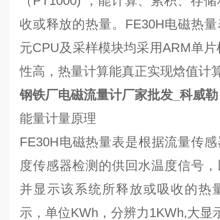
（
PT1000)
，能计算、累积、存储
收或释放的热量。
FE30H
电磁热量
元
CPU
及采样模块均采用
ARM
单片
性高，热量计算能真正实现焓值计
钢铁厂电磁流量计厂家批发_科威勒
能量计量原理
FE30H
电磁热量表是根据流量传感
度传感器检测的供回水温度信号，
并显示该系统所释放或吸收的热
示，单位
KWh
，分辨力
1KWh,
大显