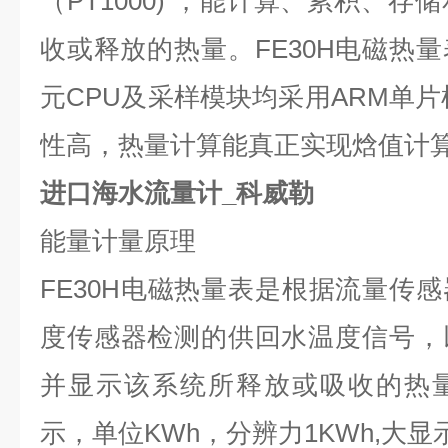
（
PT1000)
，能计算、累积、存储
收或释放的热量。
FE30H
电磁热量
元
CPU
及采样模块均采用
ARM
单片
性高，热量计算能真正实现焓值计
进口海水流量计_科威勒
能量计量原理
FE30H
电磁热量表是根据流量传感
度传感器检测的供回水温度信号，
并显示该系统所释放或吸收的热
示，单位
KWh
，分辨力
1KWh,
大显