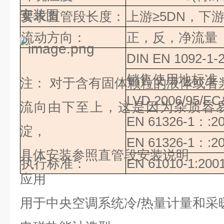
安装图
要求直管段长度：
上游
≥
5DN
，下游
流动方向：
正，反，净流量
DIN EN 1092-1-
销售使用地标准
注：
对于含有固体颗粒的液体或者
LVD 2006/95/E
流向由下至上，这是因为杂质容
EN 61326-1
：
:2
淀，
EN 61326-1
：
:2
具体安装参照直管段安装说明
执行标准：
EN 61010-1:200
应用
用于中央空调系统冷
/
热量计量和采