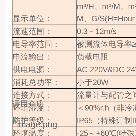
m³/H
、
m³/M
、
m
显示单位：
M
、
G/S(H=Hour
流速范围：
0.3
－
12m/s
电导率范围：
被测流体电导率
电流输出：
负载电阻
供电电源：
AC 220V&DC 24
消耗总功率：
小于
20W
连接方式：
流量计与配管之
适用介质
环境湿度：
＜
90%r.h
（
非冷
防护等级：
IP65
（特殊订制
I
环境温度：
-25
～
+60
℃(特