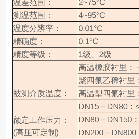
温差范围：
2~75°C
测温范围：
4~95°C
温度分辨率：
0.01°C
精确度：
0.1°C
精度等级：
1
级、
2
级
高温橡胶衬里：
聚四氟乙稀衬里
被测介质温度：
高温型四氟衬里
DN15
－
DN80
：
DN80
－
DN150
：
额定工作压力：
(高压可定制)
DN200
－
DN800