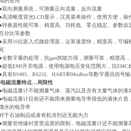
期的使用
向测量系统，可测量正向流量，反向流量
清晰度背光LCD显示，汉英菜单操作，使用方便，操
换器性能可靠、精度高、功耗低、零点稳定、参数设定
百分比等参数
用16位嵌入式微处理器，运算速度快，精度高，可编
耗
数字量的处理，抗gan扰能力强，测量可靠，精度高，流量
低EMI开关电源，使用电源电压变化范围大，抗EMC
有RS485、RS232、HART和Modbus等数字通讯信号
20电磁流量特点…局限性
磁流量计不能测量气体、蒸汽以及含有大量气体的液
磁流量计目前还不能用来测量电导率很低的液体介质，被
馏水的电导率
于石油制品或者有机溶剂还无能为力
量管绝缘衬里受温度的限制，电磁流量计还不能测量高温