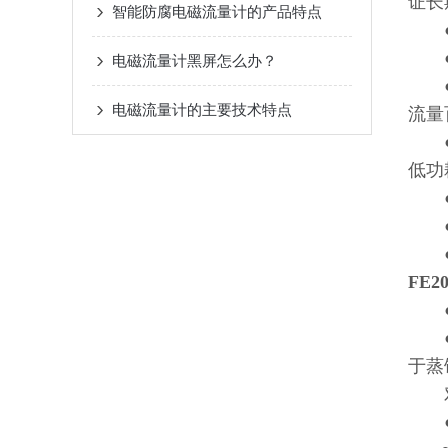
证长
智能防腐电磁流量计的产品特点
●双
●高
电磁流量计黑屏怎么办？
●转
电磁流量计的主要技术特点
流量
●采
低功
●全
●超
●具
FE
●电
●电
于蒸
对
●测