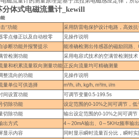
●电磁流量计的测量原理是基于法拉第电磁感应定律，所
分体式电磁流量计_kewill
功能
雷击"功能
采用防雷电保护设计电路，高效抗
器零点修正以及自动校零
见操作说明
自诊断功能并报警提示
能准确检测出传感器的磁励回路、
满管检测功能
采用电容式技术的空满管检测技术
流量和积累流量双向测量功能
正反向流量均可精确测量
调整流向的功能
见操作说明
流量单位可供选择
m³/h, i/h, kg/h, m³/m, i/m
时间设置功能
可调节变量
0.5-199.5s
号切除功能
设定范围的
0-10%
之间可调节，低
量切除功能
输出设定范围的
0-10%
之间可调节
输出方式
4
～
20mA
输出、
0
～
5KHz
频率输
屏显示内容
同时显示瞬时流量百分比，瞬时实