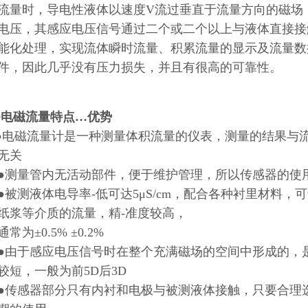
流量时，导电性液体以速度V流过垂直于流量方向的磁场
电压，其感应电压信号通过二个或二个以上与液体直接接
能化处理，实现流体瞬时流量、积累流量的显示及流量数
件，因此几乎没有压力损失，并且有很高的可靠性。
20电磁流量特点…优势
●电磁流量计是一种测量体积流量的仪表，测量的结果与
无关
量管内无活动部件，便于维护管理，所以传感器的使用
测液体电导率-低可达5μS/cm，配合各种衬里材料，
纸浆等介质的流量，精-准度较高，
为±0.5% ±0.2%
于感应电压信号时在整个充满磁场的空间中形成的，是
较短，一般为前5D后3D
感器部分只有内衬和电极与被测液体接触，只要合理选