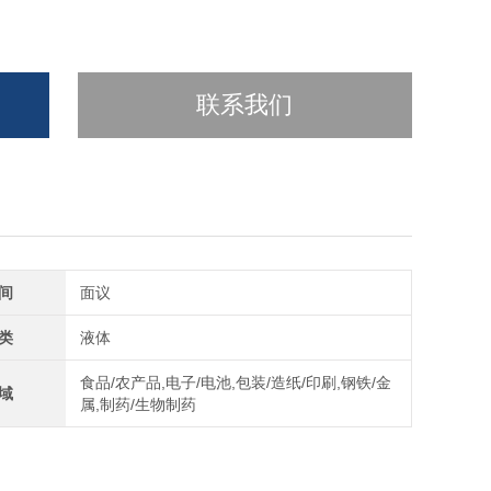
联系我们
间
面议
类
液体
食品/农产品,电子/电池,包装/造纸/印刷,钢铁/金
域
属,制药/生物制药