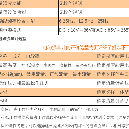
量清零功能
见操作说明
量预设值功能
见操作说明
励磁频率设置功能
6.25Hz
、
12.5Hz
、
25Hz
围电源模式
DC
：
18V
～
36V
和
AC
：
85V
～
265
电磁流量计选型
电磁流量计的正确选型需要详细了解以下
名称、成分、电导率
确定是否能用电
最高温度、zui低
确定是否能用电
温度、腐蚀性、磨损性、是否有负压
内外径(mm)、常用流量、正常流量、最小流量
确定选择何种口
操作压力和最底操作压力
确定流量计的压
要求
确定选择一体型
环境
确定流量计的防
●
实际zui高工作压力必须小于电磁流量计的额定工作压力；
●
zui低工作温度和最高工作温度必须符合流量计量规定的温度要求（详见
●
从经济性考虑，可以选择适当流速所对应的口径的电磁流量计，相对减