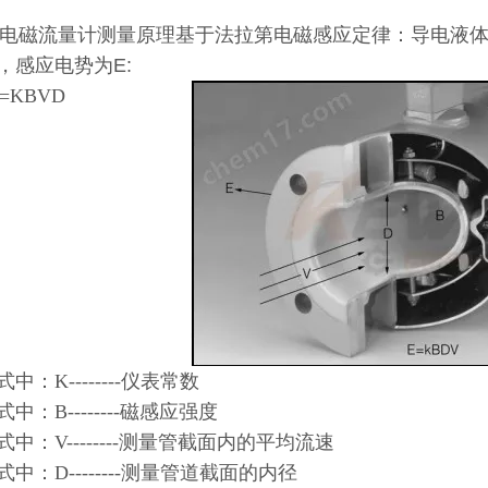
电磁流量计测量原理基于法拉第电磁感应定律：导电液
，感应电势为E:
=KBVD
中：K--------仪表常数
：B--------磁感应强度
：V--------测量管截面内的平均流速
：D--------测量管道截面的内径