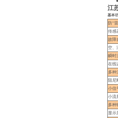
江苏
基本
防"
传感
故障
空、
瞬时
在线
多种
阻尼
小信
小流
多种
显示