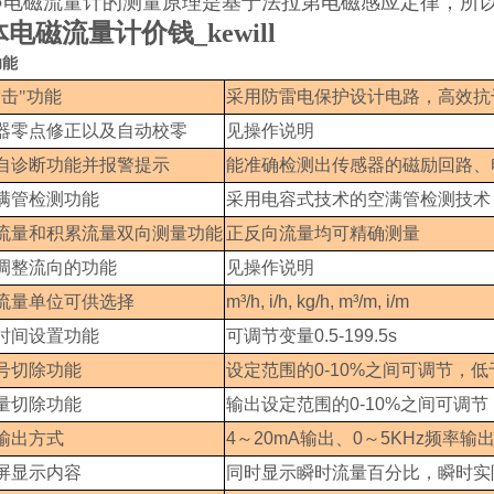
●电磁流量计的测量原理是基于法拉第电磁感应定律，所
电磁流量计价钱_kewill
功能
雷击"功能
采用防雷电保护设计电路，高效抗
器零点修正以及自动校零
见操作说明
自诊断功能并报警提示
能准确检测出传感器的磁励回路、
满管检测功能
采用电容式技术的空满管检测技术
流量和积累流量双向测量功能
正反向流量均可精确测量
调整流向的功能
见操作说明
流量单位可供选择
m³/h, i/h, kg/h, m³/m, i/m
时间设置功能
可调节变量
0.5-199.5s
号切除功能
设定范围的
0-10%
之间可调节，低
量切除功能
输出设定范围的
0-10%
之间可调节
输出方式
4
～
20mA
输出、
0
～
5KHz
频率输
屏显示内容
同时显示瞬时流量百分比，瞬时实