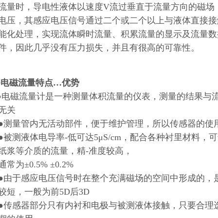
流量时，导电性液体以速度V流过垂直于流量方向的磁场
电压，其感应电压信号通过二个或二个以上与液体直接接
能化处理，实现流体瞬时流量、积累流量的显示及流量数
件，因此几乎没有压力损失，并且有很高的可靠性。
20电磁流量特点…优势
●电磁流量计是一种测量体积流量的仪表，测量的结果与
无关
量管内无活动部件，便于维护管理，所以传感器的使用
测液体电导率-低可达5μS/cm，配合各种衬里材料，
纸浆等介质的流量，精-准度较高，
为±0.5% ±0.2%
于感应电压信号时在整个充满磁场的空间中形成的，是
较短，一般为前5D后3D
感器部分只有内衬和电极与被测液体接触，只要合理选