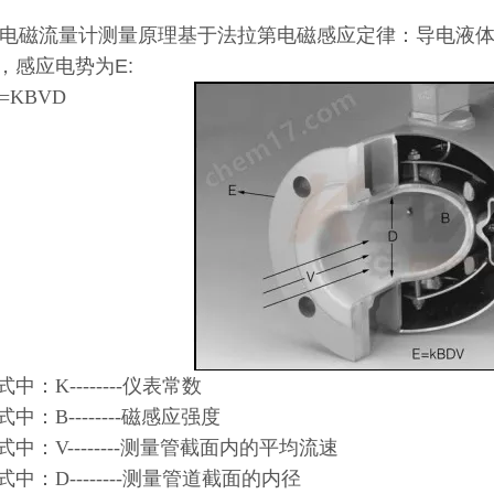
电磁流量计测量原理基于法拉第电磁感应定律：导电液
，感应电势为E:
=KBVD
中：K--------仪表常数
：B--------磁感应强度
：V--------测量管截面内的平均流速
：D--------测量管道截面的内径