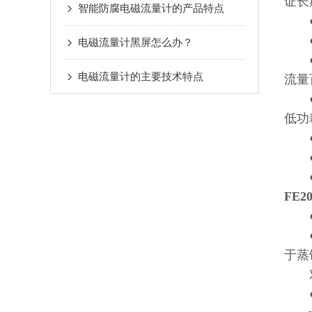
证长
智能防腐电磁流量计的产品特点
●双
●高
电磁流量计黑屏怎么办？
●转
电磁流量计的主要技术特点
流量
●采
低功
●全
●超
●具
FE
●电
●电
于蒸
对
●测