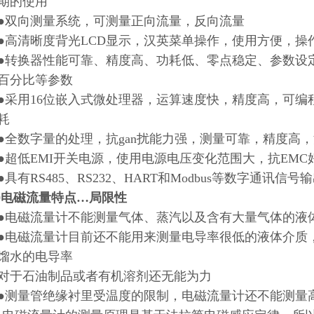
期的使用
向测量系统，可测量正向流量，反向流量
清晰度背光LCD显示，汉英菜单操作，使用方便，操
换器性能可靠、精度高、功耗低、零点稳定、参数设定
百分比等参数
用16位嵌入式微处理器，运算速度快，精度高，可编
耗
数字量的处理，抗gan扰能力强，测量可靠，精度高，流量
低EMI开关电源，使用电源电压变化范围大，抗EMC
有RS485、RS232、HART和Modbus等数字通讯信号
20电磁流量特点…局限性
磁流量计不能测量气体、蒸汽以及含有大量气体的液
磁流量计目前还不能用来测量电导率很低的液体介质，被
馏水的电导率
于石油制品或者有机溶剂还无能为力
量管绝缘衬里受温度的限制，电磁流量计还不能测量高温