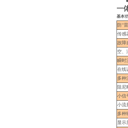
一体
基本
防"
传感
故障
空、
瞬时
在线
多种
阻尼
小信
小流
多种
显示