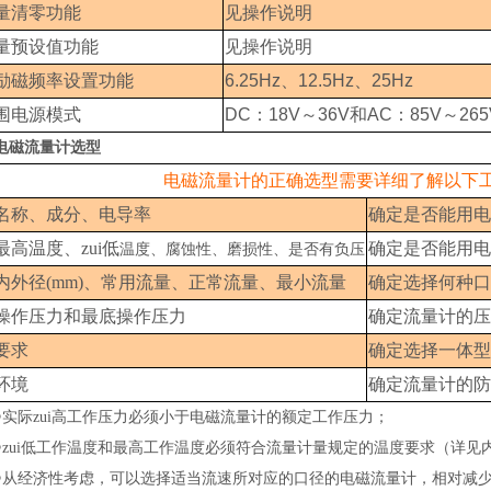
量清零功能
见操作说明
量预设值功能
见操作说明
励磁频率设置功能
6.25Hz
、
12.5Hz
、
25Hz
围电源模式
DC
：
18V
～
36V
和
AC
：
85V
～
265
电磁流量计选型
电磁流量计的正确选型需要详细了解以下
名称、成分、电导率
确定是否能用电
最高温度、zui低
确定是否能用电
温度、腐蚀性、磨损性、是否有负压
内外径(mm)、常用流量、正常流量、最小流量
确定选择何种口
操作压力和最底操作压力
确定流量计的压
要求
确定选择一体型
环境
确定流量计的防
●
实际zui高工作压力必须小于电磁流量计的额定工作压力；
●
zui低工作温度和最高工作温度必须符合流量计量规定的温度要求（详见
●
从经济性考虑，可以选择适当流速所对应的口径的电磁流量计，相对减