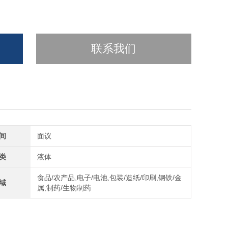
联系我们
间
面议
类
液体
食品/农产品,电子/电池,包装/造纸/印刷,钢铁/金
域
属,制药/生物制药