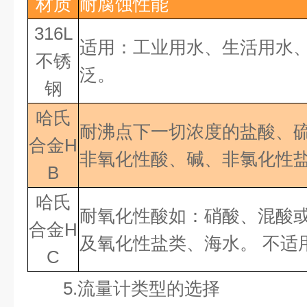
材质
耐腐蚀性能
316L
适用：工业用水、生活用水
不锈
泛。
钢
哈氏
耐沸点下一切浓度的盐酸、
合金
H
非氧化性酸、碱、非氯化性
B
哈氏
耐氧化性酸如：硝酸、混酸
合金
H
及氧化性盐类、海水。
不适
C
5.
流量计类型的选择