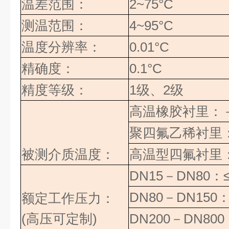
温差范围：
2~75°C
测温范围：
4~95°C
温度分辨率：
0.01°C
精确度：
0.1°C
精度等级：
1
级、
2
级
高温橡胶衬里：
聚四氟乙稀衬里
被测介质温度：
高温型四氟衬里
DN15
－
DN80
：
DN80
－
DN150
额定工作压力：
(高压可定制)
DN200
－
DN800