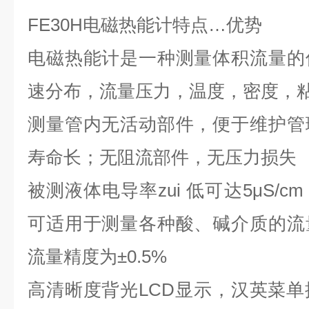
FE30H
电磁热能计特点
…
优势
电磁热能计是一种测量体积流量的
速分布，流量压力，温度，密度，
测量管内无活动部件，便于维护管
寿命长；无阻流部件，无压力损失
被测液体电导率
zui 低
可达
5μS/cm
可适用于测量各种酸、碱介质的流
流量精度为
±0.5%
高清晰度背光
LCD
显示，汉英菜单