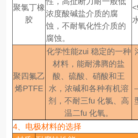
性，高扯断力耐一般低
聚氯丁橡
<
浓度酸碱盐介质的腐
胶
蚀，不耐氧化性介质的
腐蚀。
化学性能
zui 稳定
的一种
材料，能耐沸腾的盐
聚四氟乙
酸、硫酸、硝酸和王
烯
PTFE
水，浓碱和各种有机溶
剂，不耐
三fu 化氯
、高
温
二fu 化氧
。
4、
电极材料的选择