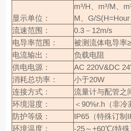
m³/H
、
m³/M
、
m
显示单位：
M
、
G/S(H=Hour
流速范围：
0.3
－
12m/s
电导率范围：
被测流体电导率
电流输出：
负载电阻
供电电源：
AC 220V&DC 24
消耗总功率：
小于
20W
连接方式：
流量计与配管之
环境湿度：
＜
90%r.h
（
非冷
防护等级：
IP65
（特殊订制
I
环境温度：
-25
～
+60
℃(特