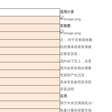
适用介质
安装图
注：
对于含有固体颗
粒的液体或者浆液建
议垂直安装，
流向由下至上，这是
因为杂质容易在测量
管底部产生沉淀，
具体安装参照直管段
安装说明
应用
用于中央空调系统冷
/
热量计量和采暖市场