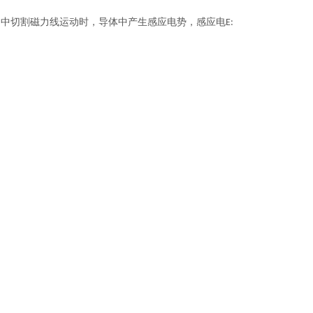
场中切割磁力线运动时，导体中产生感应电势，感应电
E: