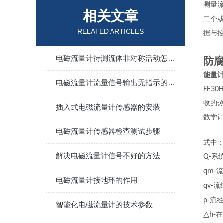
测量
相关文章
二个
RELATED ARTICLES
据与
电磁流量计待测流体非对称活动怎么办？
防腐
能量
电磁流量计流量信号输出无指示的解决方法
FE30
收的
插入式电磁流量计传感器的安装
数学
电磁流量计传感器检查测试步骤
式中
解决电磁流量计信号不好的方法
Q-
系
qm-
流
电磁流量计接地环的作用
qv-
流
ρ-
流
智能化电磁流量计的技术参数
△h-
在