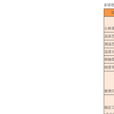
多级
公称
温差
测温
温度
精确
精度
被测
额定