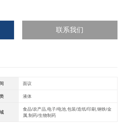
联系我们
间
面议
类
液体
食品/农产品,电子/电池,包装/造纸/印刷,钢铁/金
域
属,制药/生物制药