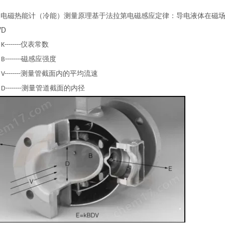
H
电磁热能计（冷能）测量原理基于法拉第电磁感应定律：导电液体在磁
VD
：
仪表常数
K--------
：
磁感应强度
B--------
：
测量管截面内的平均流速
V--------
：
测量管道截面的内径
D--------