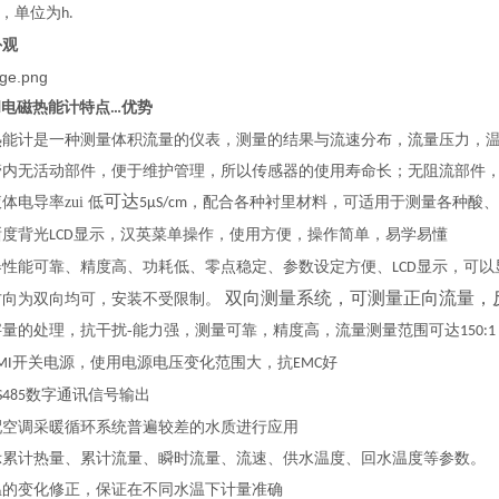
，单位为
h.
外观
H
电磁热能计特点
优势
…
热能计是一种测量体积流量的仪表，测量的结果与流速分布，流量压力，
管内无活动部件，便于维护管理，所以传感器的使用寿命长；无阻流部件
液体电导率
zui 低
可达
，配合各种衬里材料，可适用于测量各种酸、
5μS/cm
晰度背光
显示，汉英菜单操作，使用方便，操作简单，易学易懂
LCD
器性能可靠、精度高、功耗低、零点稳定、参数设定方便、
显示，可以
LCD
方向为双向均可，安装不受限制。
双向测量系统，可测量正向流量，
字量的处理，抗干扰-能力强，测量可靠，精度高，流量测量范围可达
150:1
开关电源，使用电源电压变化范围大，抗
好
MI
EMC
数字通讯信号输出
S485
配空调采暖循环系统普遍较差的水质进行应用
示累计热量、累计流量、瞬时流量、流速、供水温度、回水温度等参数。
温的变化修正，保证在不同水温下计量准确