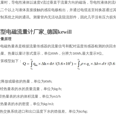
流量时，导电性液体以速度
流过垂直于流量方向的磁场，导电性液体的流
V
或二个以上与液体直接接触的感应电极检出，并通过电缆送至转换器通过
控制系统之间的通讯。测量管内无活动及阻流部件，因此几乎没有压力损
型电磁流量计厂家_德国kewill
计量原理
H
电磁热量表是根据流量传感器的流量信号和配对温度传感器检测的供回
热量。热量以量计形式显示，单位
，分辨力
最大显示
位。
KWh
1KWh,
9
计算模型如下：
：
统释放或吸收的热量，单位为
KWh;
经热量表的水的质量流量，单位为
kg/h;
经热量表的水的体积流量，单位为
m3/h
经热量表的水的密度，单位为
kg/m3;
热交换系统进口和出口温度下水的焓值差。单位为
kJ/kg;