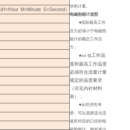
供热计量。
S(H=Hour M=Minute S=Second
）
电磁热能计选型
实际最高工作
●
压力必须小于电磁热
能计的额定工作压
力；
工作温
zui 低
●
度和最高工作温度
必须符合流量计量
规定的温度要求
（详见内衬材料
表）；
从经济性考
●
虑，可以选择适当流
速所对应的口径的电
磁热能计，相对减少