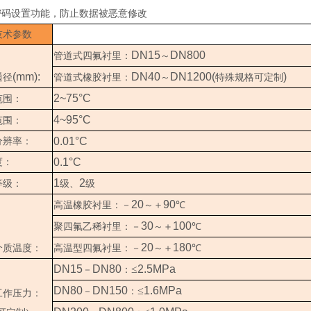
密码设置功能，防止数据被恶意修改
技术参数
DN15
DN800
管道式四氟衬里：
～
(mm):
DN40
DN1200(
)
通径
管道式橡胶衬里：
～
特殊规格可定制
2~75°C
范围：
4~95°C
范围：
0.01°C
分辨率：
0.1°C
度：
1
2
等级：
级、
级
20
90
高温橡胶衬里：－
～＋
℃
30
100
聚四氟乙稀衬里：－
～＋
℃
20
180
介质温度：
高温型四氟衬里：－
～＋
℃
DN15
DN80
≤
2.5MPa
－
：
DN80
DN150
≤
1.6MPa
－
：
工作压力：