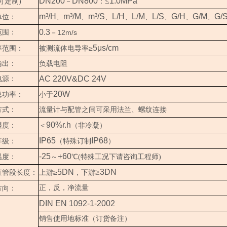
DN200
DN800
≤
1.0MPa
可定制)
－
：
m³/H
m³/M
m³/S
L/H
L/M
L/S
G/H
G/M
G/
单位：
、
、
、
、
、
、
、
、
0.3
范围：
12m/s
－
5μs/cm
≥
率范围：
被测流体电导率
输出：
负载电阻
AC 220V&DC 24V
电源：
20W
总功率：
小于
方式：
流量计与配管之间可采用法兰、螺纹连接
90%r.h
湿度：
＜
（
非冷凝
）
IP65
IP68
等级：
（特殊订制
）
-25
+60
温度：
～
℃(特殊工况下请咨询工程师)
5DN
≥
3DN
≥
直管段长度：
上游
，下游
正，反，净流量
方向：
DIN EN 1092-1-2002
销售使用地标准（订货备注）