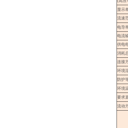
(高压
显示
流速
电导
电流
供电
消耗
连接
环境
防护
环境
要求
流动